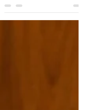
alterações hormonais, deficiência de vitaminas,
estresse, pós-cirúrgico, pós-parto, inflamações no
couro cabeludo, doenças autoimunes ou
predisposição genética. Por isso, a avaliação
Dermatológica é o primeiro passo. A partir dela, é
possível identificar o tipo de queda e definir o
melhor tratamento. Aqui na Clínica o Fotona
Capilar vem ganhando destaque por ser uma
opção segura, eficaz e não invasiva. O que é o
Fotona Capilar?