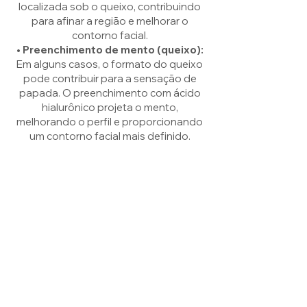
localizada sob o queixo, contribuindo
para afinar a região e melhorar o
contorno facial.
• Preenchimento de mento (queixo):
Em alguns casos, o formato do queixo
pode contribuir para a sensação de
papada. O preenchimento com ácido
hialurônico projeta o mento,
melhorando o perfil e proporcionando
um contorno facial mais definido.
Cada tratamento é realizado após
avaliação médica, sempre respeitando
as particularidades de cada rosto e os
objetivos do paciente.
AGENDAR CONSULTA